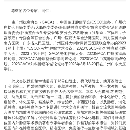
尊敬的各位专家、同仁：
由广州抗癌协会（GACA）、中国临床肿瘤学会(CSCO)主办，广州抗
癌协会肺癌专委会/大肠癌专委会/肝胆胰肿瘤专委会/胃癌专委会/消化道肿
瘤青委会/肿瘤整合医学专委会/巾英分会/妇科肿瘤（卵巢癌，宫体癌，子
宫颈癌）专委会等联合协办，广州中医药大学金沙洲医院、南方医科大学
南方医院、广东省人民医院、广州医科大学附属第五医院联合承办的2023
（第十七届）“CSCO-南方”肿瘤学术会议、2023“CSCO-金沙”肿瘤精准医
学大会、 2023（第十届）GACA消化肿瘤大会、2023GACA 广州肺癌高
峰论坛、2023GACA肿瘤整合医学高峰论坛、2023GACA 巾英肿瘤高峰论
坛、2023GACA妇科肿瘤羊城论坛将于2023年8月18-20日在广州广东大厦
举行。
此次会议我们荣幸地邀请了郝希山院士、樊代明院士、姚开泰院士、
于金明院士、周岱翰国医大师、秦叔逵教授、马军教授、吴一龙教授、徐
瑞华教授和刘文胜教授教授担任大会名誉主席。本次大会将围绕“规范引
领、防治并重、抗击癌症”这一主题，将肿瘤的整合医学、个体化治疗、免
疫治疗、转化医学、精准放疗、综合治疗、中西医结合，以及肺癌、消化
系肿瘤、妇科肿瘤等多个专题进行学术交流和研讨，旨在交流我国肿瘤整
合医学与精准医学领域的经验和研究成果，增加对国际相关领域最新研究
进展和动态的了解，促进肿瘤诊疗的规范化和个体化进程。我们将邀请多
位国内外肿瘤学术界的著名专家学者参会并作精彩的学术报告，为我们展
现国内外在肿瘤整合医学、精准医学、免疫治疗与生物治疗等领域的基础